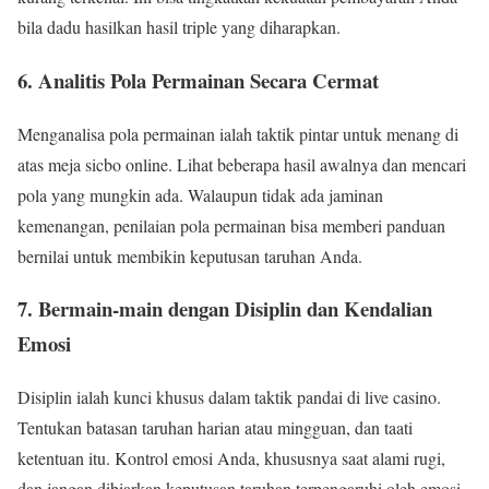
bila dadu hasilkan hasil triple yang diharapkan.
6. Analitis Pola Permainan Secara Cermat
Menganalisa pola permainan ialah taktik pintar untuk menang di
atas meja sicbo online. Lihat beberapa hasil awalnya dan mencari
pola yang mungkin ada. Walaupun tidak ada jaminan
kemenangan, penilaian pola permainan bisa memberi panduan
bernilai untuk membikin keputusan taruhan Anda.
7. Bermain-main dengan Disiplin dan Kendalian
Emosi
Disiplin ialah kunci khusus dalam taktik pandai di live casino.
Tentukan batasan taruhan harian atau mingguan, dan taati
ketentuan itu. Kontrol emosi Anda, khususnya saat alami rugi,
dan jangan dibiarkan keputusan taruhan terpengaruhi oleh emosi