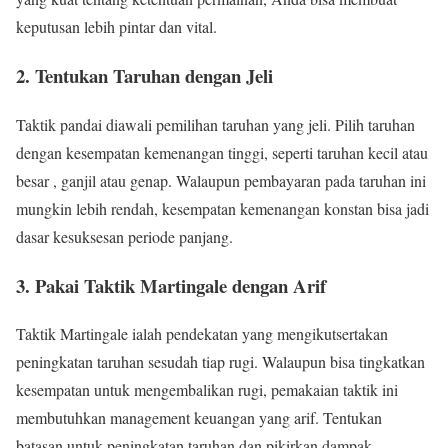
keputusan lebih pintar dan vital.
2. Tentukan Taruhan dengan Jeli
Taktik pandai diawali pemilihan taruhan yang jeli. Pilih taruhan
dengan kesempatan kemenangan tinggi, seperti taruhan kecil atau
besar , ganjil atau genap. Walaupun pembayaran pada taruhan ini
mungkin lebih rendah, kesempatan kemenangan konstan bisa jadi
dasar kesuksesan periode panjang.
3. Pakai Taktik Martingale dengan Arif
Taktik Martingale ialah pendekatan yang mengikutsertakan
peningkatan taruhan sesudah tiap rugi. Walaupun bisa tingkatkan
kesempatan untuk mengembalikan rugi, pemakaian taktik ini
membutuhkan management keuangan yang arif. Tentukan
batasan untuk peningkatan taruhan dan pikirkan dampak