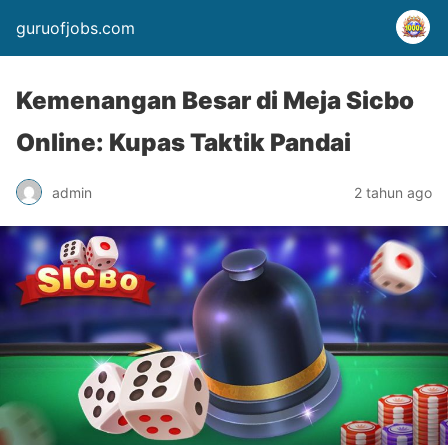
guruofjobs.com
Kemenangan Besar di Meja Sicbo
Online: Kupas Taktik Pandai
admin
2 tahun ago