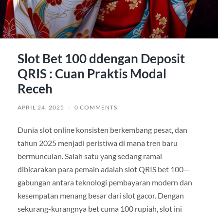
Slot Bet 100 ddengan Deposit
QRIS : Cuan Praktis Modal
Receh
APRIL 24, 2025
/
0 COMMENTS
Dunia slot online konsisten berkembang pesat, dan
tahun 2025 menjadi peristiwa di mana tren baru
bermunculan. Salah satu yang sedang ramai
dibicarakan para pemain adalah slot QRIS bet 100—
gabungan antara teknologi pembayaran modern dan
kesempatan menang besar dari slot gacor. Dengan
sekurang-kurangnya bet cuma 100 rupiah, slot ini