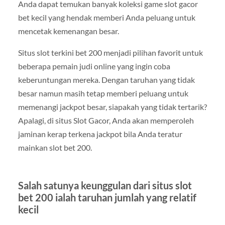
Anda dapat temukan banyak koleksi game slot gacor
bet kecil yang hendak memberi Anda peluang untuk
mencetak kemenangan besar.
Situs slot terkini bet 200 menjadi pilihan favorit untuk
beberapa pemain judi online yang ingin coba
keberuntungan mereka. Dengan taruhan yang tidak
besar namun masih tetap memberi peluang untuk
memenangi jackpot besar, siapakah yang tidak tertarik?
Apalagi, di situs Slot Gacor, Anda akan memperoleh
jaminan kerap terkena jackpot bila Anda teratur
mainkan slot bet 200.
Salah satunya keunggulan dari situs slot
bet 200 ialah taruhan jumlah yang relatif
kecil