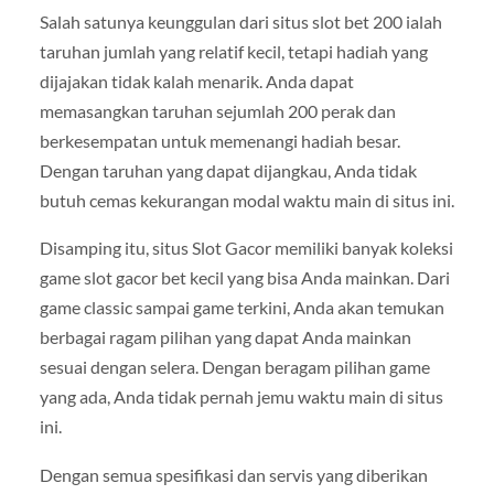
Salah satunya keunggulan dari situs slot bet 200 ialah
taruhan jumlah yang relatif kecil, tetapi hadiah yang
dijajakan tidak kalah menarik. Anda dapat
memasangkan taruhan sejumlah 200 perak dan
berkesempatan untuk memenangi hadiah besar.
Dengan taruhan yang dapat dijangkau, Anda tidak
butuh cemas kekurangan modal waktu main di situs ini.
Disamping itu, situs Slot Gacor memiliki banyak koleksi
game slot gacor bet kecil yang bisa Anda mainkan. Dari
game classic sampai game terkini, Anda akan temukan
berbagai ragam pilihan yang dapat Anda mainkan
sesuai dengan selera. Dengan beragam pilihan game
yang ada, Anda tidak pernah jemu waktu main di situs
ini.
Dengan semua spesifikasi dan servis yang diberikan