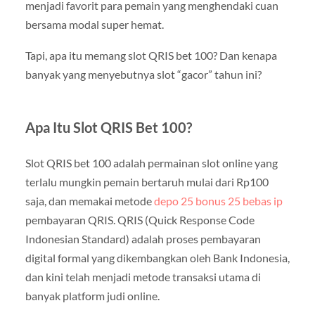
menjadi favorit para pemain yang menghendaki cuan
bersama modal super hemat.
Tapi, apa itu memang slot QRIS bet 100? Dan kenapa
banyak yang menyebutnya slot “gacor” tahun ini?
Apa Itu Slot QRIS Bet 100?
Slot QRIS bet 100 adalah permainan slot online yang
terlalu mungkin pemain bertaruh mulai dari Rp100
saja, dan memakai metode
depo 25 bonus 25 bebas ip
pembayaran QRIS. QRIS (Quick Response Code
Indonesian Standard) adalah proses pembayaran
digital formal yang dikembangkan oleh Bank Indonesia,
dan kini telah menjadi metode transaksi utama di
banyak platform judi online.