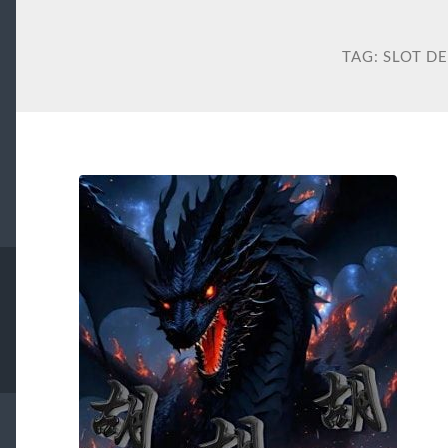
TAG:
SLOT D