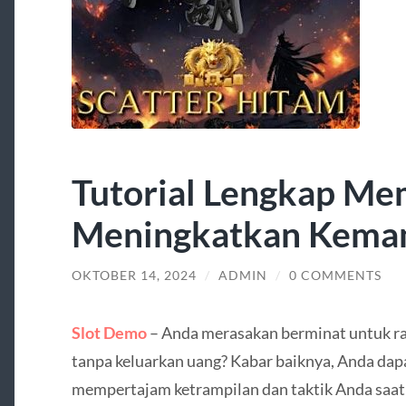
Tutorial Lengkap Me
Meningkatkan Kem
OKTOBER 14, 2024
/
ADMIN
/
0 COMMENTS
Slot Demo
– Anda merasakan berminat untuk ra
tanpa keluarkan uang? Kabar baiknya, Anda dap
mempertajam ketrampilan dan taktik Anda saat