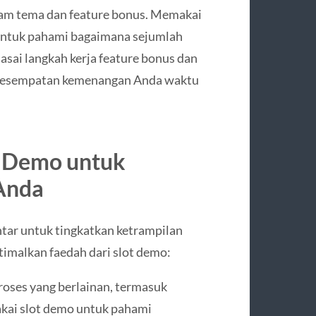
gam tema dan feature bonus. Memakai
 untuk pahami bagaimana sejumlah
uasai langkah kerja feature bonus dan
n kesempatan kemenangan Anda waktu
t Demo untuk
Anda
ntar untuk tingkatkan ketrampilan
imalkan faedah dari slot demo:
roses yang berlainan, termasuk
akai slot demo untuk pahami