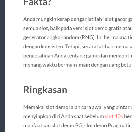
Fakta?
Anda mungkin kerap dengar istilah “slot gacor g
semua slot, baik pada versi slot demo gratis ata
generator angka random (RNG). Ini bermakna t
dengan konsisten. Tetapi, secara latihan memak
pengetahuan Anda tentang game dan mengopti
menang waktu bermain-main dengan uang betu
Ringkasan
Memakai slot demo ialah cara awal yang pinta
menyiapkan diri Anda saat sebelum
slot 10k
ber
manfaatkan slot demo PG, slot demo Pragmatic