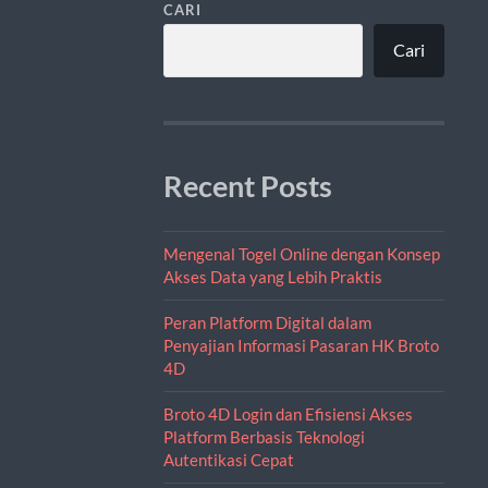
CARI
Cari
Recent Posts
Mengenal Togel Online dengan Konsep
Akses Data yang Lebih Praktis
Peran Platform Digital dalam
Penyajian Informasi Pasaran HK Broto
4D
Broto 4D Login dan Efisiensi Akses
Platform Berbasis Teknologi
Autentikasi Cepat