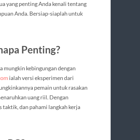
a yang penting Anda kenali tentang
uan Anda. Bersiap-siaplah untuk
napa Penting?
nda mungkin kebingungan dengan
com
ialah versi eksperimen dari
emungkinkannya pemain untuk rasakan
menaruhkan uang riil. Dengan
 taktik, dan pahami langkah kerja