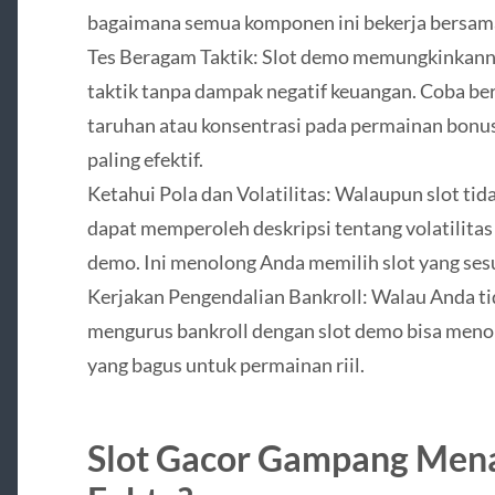
bagaimana semua komponen ini bekerja bersam
Tes Beragam Taktik: Slot demo memungkinkan
taktik tanpa dampak negatif keuangan. Coba be
taruhan atau konsentrasi pada permainan bonu
paling efektif.
Ketahui Pola dan Volatilitas: Walaupun slot tid
dapat memperoleh deskripsi tentang volatilitas
demo. Ini menolong Anda memilih slot yang sesu
Kerjakan Pengendalian Bankroll: Walau Anda tid
mengurus bankroll dengan slot demo bisa meno
yang bagus untuk permainan riil.
Slot Gacor Gampang Men