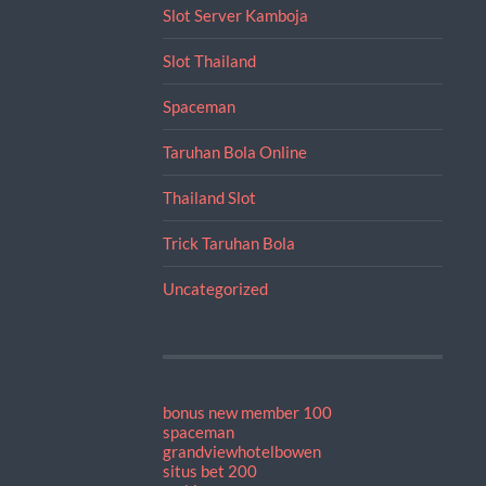
Slot Server Kamboja
Slot Thailand
Spaceman
Taruhan Bola Online
Thailand Slot
Trick Taruhan Bola
Uncategorized
bonus new member 100
spaceman
grandviewhotelbowen
situs bet 200