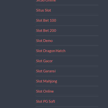
Situs Slot
Slot Bet 100
Slot Bet 200
Slot Demo
Slot Dragon Hatch
Slot Gacor
Slot Garansi
Slot Mahjong
Slot Online
Slot PG Soft