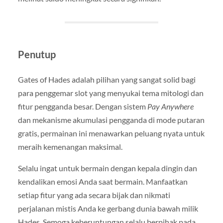
Penutup
Gates of Hades adalah pilihan yang sangat solid bagi
para penggemar slot yang menyukai tema mitologi dan
fitur pengganda besar. Dengan sistem
Pay Anywhere
dan mekanisme akumulasi pengganda di mode putaran
gratis, permainan ini menawarkan peluang nyata untuk
meraih kemenangan maksimal.
Selalu ingat untuk bermain dengan kepala dingin dan
kendalikan emosi Anda saat bermain. Manfaatkan
setiap fitur yang ada secara bijak dan nikmati
perjalanan mistis Anda ke gerbang dunia bawah milik
Hades. Semoga keberuntungan selalu berpihak pada