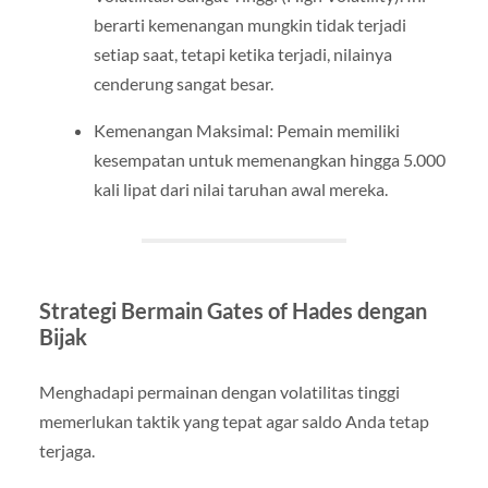
berarti kemenangan mungkin tidak terjadi
setiap saat, tetapi ketika terjadi, nilainya
cenderung sangat besar.
Kemenangan Maksimal: Pemain memiliki
kesempatan untuk memenangkan hingga 5.000
kali lipat dari nilai taruhan awal mereka.
Strategi Bermain Gates of Hades dengan
Bijak
Menghadapi permainan dengan volatilitas tinggi
memerlukan taktik yang tepat agar saldo Anda tetap
terjaga.