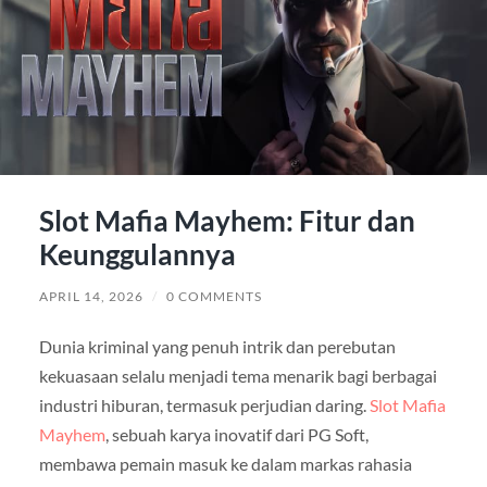
Slot Mafia Mayhem: Fitur dan
Keunggulannya
APRIL 14, 2026
/
0 COMMENTS
Dunia kriminal yang penuh intrik dan perebutan
kekuasaan selalu menjadi tema menarik bagi berbagai
industri hiburan, termasuk perjudian daring.
Slot Mafia
Mayhem
, sebuah karya inovatif dari PG Soft,
membawa pemain masuk ke dalam markas rahasia