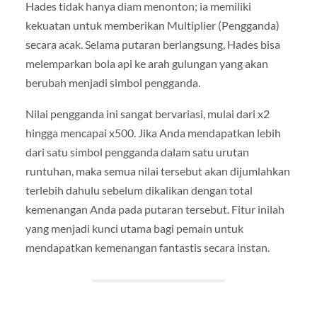
Hades tidak hanya diam menonton; ia memiliki
kekuatan untuk memberikan Multiplier (Pengganda)
secara acak. Selama putaran berlangsung, Hades bisa
melemparkan bola api ke arah gulungan yang akan
berubah menjadi simbol pengganda.
Nilai pengganda ini sangat bervariasi, mulai dari x2
hingga mencapai x500. Jika Anda mendapatkan lebih
dari satu simbol pengganda dalam satu urutan
runtuhan, maka semua nilai tersebut akan dijumlahkan
terlebih dahulu sebelum dikalikan dengan total
kemenangan Anda pada putaran tersebut. Fitur inilah
yang menjadi kunci utama bagi pemain untuk
mendapatkan kemenangan fantastis secara instan.