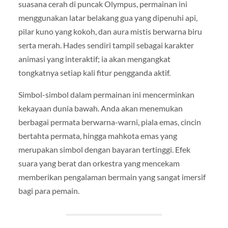
suasana cerah di puncak Olympus, permainan ini
menggunakan latar belakang gua yang dipenuhi api,
pilar kuno yang kokoh, dan aura mistis berwarna biru
serta merah. Hades sendiri tampil sebagai karakter
animasi yang interaktif; ia akan mengangkat
tongkatnya setiap kali fitur pengganda aktif.
Simbol-simbol dalam permainan ini mencerminkan
kekayaan dunia bawah. Anda akan menemukan
berbagai permata berwarna-warni, piala emas, cincin
bertahta permata, hingga mahkota emas yang
merupakan simbol dengan bayaran tertinggi. Efek
suara yang berat dan orkestra yang mencekam
memberikan pengalaman bermain yang sangat imersif
bagi para pemain.