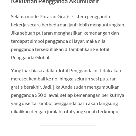
Kekuatan Pengganda Akumulatif
Selama mode Putaran Gratis, sistem pengganda
bekerja secara berbeda dan jauh lebih menguntungkan.
Jika sebuah putaran menghasilkan kemenangan dan
terdapat simbol pengganda di layar, maka nilai
pengganda tersebut akan ditambahkan ke Total
Pengganda Global.
Yang luar biasa adalah Total Pengganda ini tidak akan
mereset kembali ke nol hingga seluruh sesi putaran
gratis berakhir. Jadi, jika Anda sudah mengumpulkan
pengganda x50 di awal, setiap kemenangan berikutnya
yang disertai simbol pengganda baru akan langsung
dikalikan dengan jumlah total yang sudah terkumpul.