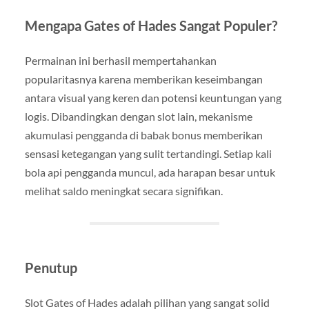
Mengapa Gates of Hades Sangat Populer?
Permainan ini berhasil mempertahankan
popularitasnya karena memberikan keseimbangan
antara visual yang keren dan potensi keuntungan yang
logis. Dibandingkan dengan slot lain, mekanisme
akumulasi pengganda di babak bonus memberikan
sensasi ketegangan yang sulit tertandingi. Setiap kali
bola api pengganda muncul, ada harapan besar untuk
melihat saldo meningkat secara signifikan.
Penutup
Slot Gates of Hades adalah pilihan yang sangat solid