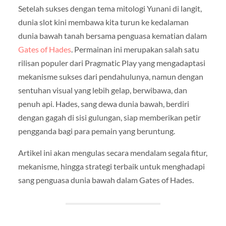
Setelah sukses dengan tema mitologi Yunani di langit,
dunia slot kini membawa kita turun ke kedalaman
dunia bawah tanah bersama penguasa kematian dalam
Gates of Hades
. Permainan ini merupakan salah satu
rilisan populer dari Pragmatic Play yang mengadaptasi
mekanisme sukses dari pendahulunya, namun dengan
sentuhan visual yang lebih gelap, berwibawa, dan
penuh api. Hades, sang dewa dunia bawah, berdiri
dengan gagah di sisi gulungan, siap memberikan petir
pengganda bagi para pemain yang beruntung.
Artikel ini akan mengulas secara mendalam segala fitur,
mekanisme, hingga strategi terbaik untuk menghadapi
sang penguasa dunia bawah dalam Gates of Hades.