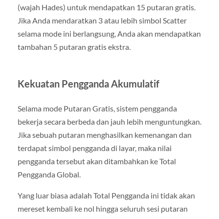
(wajah Hades) untuk mendapatkan 15 putaran gratis.
Jika Anda mendaratkan 3 atau lebih simbol Scatter
selama mode ini berlangsung, Anda akan mendapatkan
tambahan 5 putaran gratis ekstra.
Kekuatan Pengganda Akumulatif
Selama mode Putaran Gratis, sistem pengganda
bekerja secara berbeda dan jauh lebih menguntungkan.
Jika sebuah putaran menghasilkan kemenangan dan
terdapat simbol pengganda di layar, maka nilai
pengganda tersebut akan ditambahkan ke Total
Pengganda Global.
Yang luar biasa adalah Total Pengganda ini tidak akan
mereset kembali ke nol hingga seluruh sesi putaran