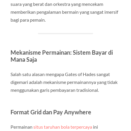
suara yang berat dan orkestra yang mencekam
memberikan pengalaman bermain yang sangat imersif
bagi para pemain.
Mekanisme Permainan: Sistem Bayar di
Mana Saja
Salah satu alasan mengapa Gates of Hades sangat
digemari adalah mekanisme permainannya yang tidak
menggunakan garis pembayaran tradisional.
Format Grid dan Pay Anywhere
Permainan
situs taruhan bola terpercaya
ini