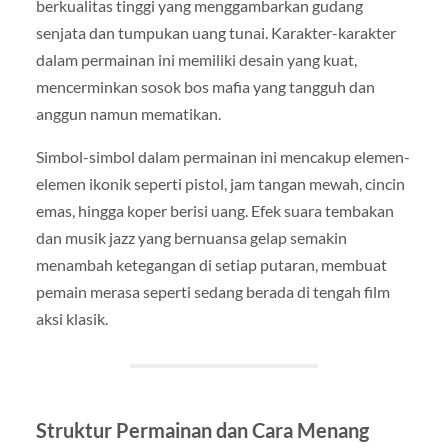
berkualitas tinggi yang menggambarkan gudang
senjata dan tumpukan uang tunai. Karakter-karakter
dalam permainan ini memiliki desain yang kuat,
mencerminkan sosok bos mafia yang tangguh dan
anggun namun mematikan.
Simbol-simbol dalam permainan ini mencakup elemen-
elemen ikonik seperti pistol, jam tangan mewah, cincin
emas, hingga koper berisi uang. Efek suara tembakan
dan musik jazz yang bernuansa gelap semakin
menambah ketegangan di setiap putaran, membuat
pemain merasa seperti sedang berada di tengah film
aksi klasik.
Struktur Permainan dan Cara Menang