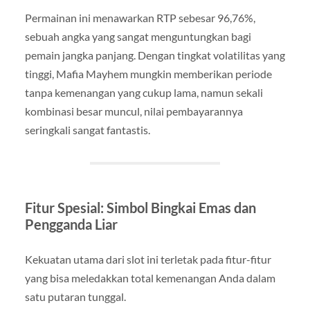
Permainan ini menawarkan RTP sebesar 96,76%,
sebuah angka yang sangat menguntungkan bagi
pemain jangka panjang. Dengan tingkat volatilitas yang
tinggi, Mafia Mayhem mungkin memberikan periode
tanpa kemenangan yang cukup lama, namun sekali
kombinasi besar muncul, nilai pembayarannya
seringkali sangat fantastis.
Fitur Spesial: Simbol Bingkai Emas dan
Pengganda Liar
Kekuatan utama dari slot ini terletak pada fitur-fitur
yang bisa meledakkan total kemenangan Anda dalam
satu putaran tunggal.