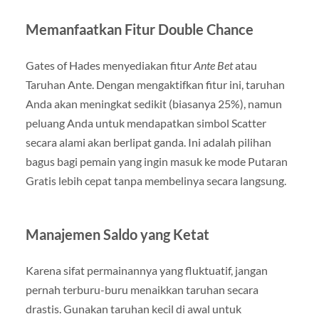
Memanfaatkan Fitur Double Chance
Gates of Hades menyediakan fitur
Ante Bet
atau
Taruhan Ante. Dengan mengaktifkan fitur ini, taruhan
Anda akan meningkat sedikit (biasanya 25%), namun
peluang Anda untuk mendapatkan simbol Scatter
secara alami akan berlipat ganda. Ini adalah pilihan
bagus bagi pemain yang ingin masuk ke mode Putaran
Gratis lebih cepat tanpa membelinya secara langsung.
Manajemen Saldo yang Ketat
Karena sifat permainannya yang fluktuatif, jangan
pernah terburu-buru menaikkan taruhan secara
drastis. Gunakan taruhan kecil di awal untuk