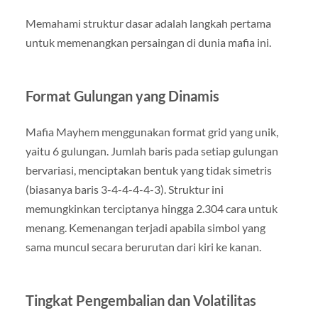
Memahami struktur dasar adalah langkah pertama
untuk memenangkan persaingan di dunia mafia ini.
Format Gulungan yang Dinamis
Mafia Mayhem menggunakan format grid yang unik,
yaitu 6 gulungan. Jumlah baris pada setiap gulungan
bervariasi, menciptakan bentuk yang tidak simetris
(biasanya baris 3-4-4-4-4-3). Struktur ini
memungkinkan terciptanya hingga 2.304 cara untuk
menang. Kemenangan terjadi apabila simbol yang
sama muncul secara berurutan dari kiri ke kanan.
Tingkat Pengembalian dan Volatilitas