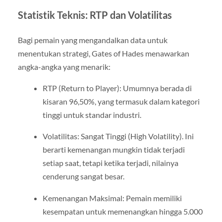
Statistik Teknis: RTP dan Volatilitas
Bagi pemain yang mengandalkan data untuk
menentukan strategi, Gates of Hades menawarkan
angka-angka yang menarik:
RTP (Return to Player): Umumnya berada di
kisaran 96,50%, yang termasuk dalam kategori
tinggi untuk standar industri.
Volatilitas: Sangat Tinggi (High Volatility). Ini
berarti kemenangan mungkin tidak terjadi
setiap saat, tetapi ketika terjadi, nilainya
cenderung sangat besar.
Kemenangan Maksimal: Pemain memiliki
kesempatan untuk memenangkan hingga 5.000